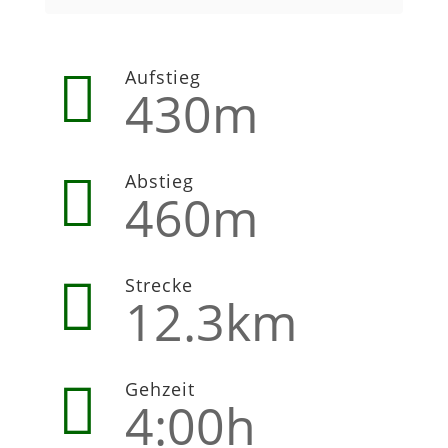

Aufstieg
430m

Abstieg
460m

Strecke
12.3km

Gehzeit
4:00h