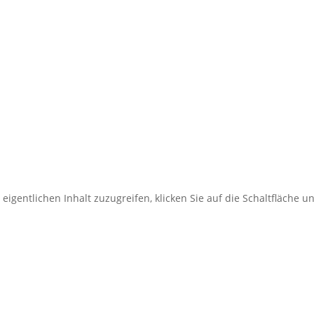
Winterspaziergang im Waldpark
Route in Komoot öffnen
eigentlichen Inhalt zuzugreifen, klicken Sie auf die Schaltfläche u