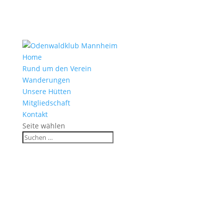
Home
Rund um den Verein
Wanderungen
Unsere Hütten
Mitgliedschaft
Kontakt
Seite wählen
Fürth im Odenwald – Von A wie
Alpaka bis Z wie Zackelschaf