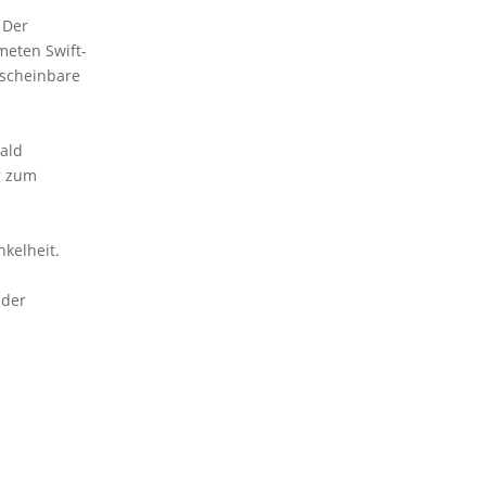
 Der
meten Swift-
 scheinbare
ald
g zum
kelheit.
 der