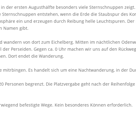
 in der ersten Augusthälfte besonders viele Sternschnuppen zeigt.
ie Sternschnuppen entstehen, wenn die Erde die Staubspur des Ko
tmosphäre ein und erzeugen durch Reibung helle Leuchtspuren. Der
en Namen gibt.
d wandern von dort zum Eichelberg. Mitten im nächtlichen Odenw
el der Perseiden. Gegen ca. 0 Uhr machen wir uns auf den Rückwe
men. Dort endet die Wanderung.
e mitrbingen. Es handelt sich um eine Nachtwanderung, in der Dun
 20 Personen begrenzt. Die Platzvergabe geht nach der Reihenfolge
erwiegend befestigte Wege. Kein besonderes Können erforderlich.