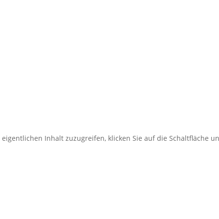
riesheim nach Heidelberg) – Bu
Route in Komoot öffnen
eigentlichen Inhalt zuzugreifen, klicken Sie auf die Schaltfläche u